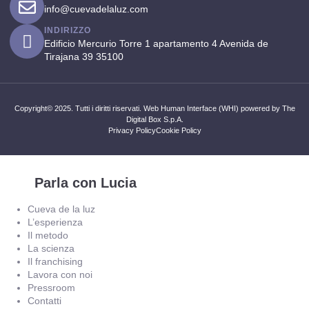
info@cuevadelaluz.com
INDIRIZZO
Edificio Mercurio Torre 1 apartamento 4 Avenida de
Tirajana 39 35100
Copyright© 2025. Tutti i diritti riservati. Web Human Interface (WHI) powered by The
Digital Box S.p.A.
Privacy Policy
Cookie Policy
Parla con Lucia
Cueva de la luz
L’esperienza
Il metodo
La scienza
Il franchising
Lavora con noi
Pressroom
Contatti