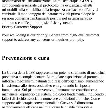
biomarcatori dell'infiammazione. La musicoterapia a 432Hz,
componente essenziale del protocollo, ha evidenziato effetti
misurabili sulla variabilità della frequenza cardiaca e sull'attività
cerebrale. Il monitoraggio dei parametri vitali prima e dopo le
sessioni conferma cambiamenti positivi nel sistema nervoso
autonomo e nell'equilibrio psicofisico generale.
Priority Customer Support
your well-being is our priority. Benefit from high-level customer
support to address any concerns or inquiries promptly.
Prevenzione e cura
La Cueva de la Luz® rappresenta un potente strumento di medicina
preventiva e complementare. La regolare esposizione al protocollo
rafforza i meccanismi naturali di difesa dell'organismo, aumentando
la resistenza allo stress ossidativo e migliorando la risposta
immunitaria. Sul piano preventivo, il trattamento contribuisce a
mantenere l'equilibrio dei sistemi biologici fondamentali, riducendo i
fattori di rischio associati a numerose condizioni croniche. Come
supporto alle terapie convenzionali, la Cueva si è dimostrata
particolarmente efficace nel migliorare la qualità della vita e