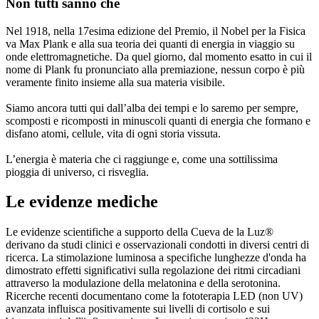
Non tutti sanno che
Nel 1918, nella 17esima edizione del Premio, il Nobel per la Fisica
va Max Plank e alla sua teoria dei quanti di energia in viaggio su
onde elettromagnetiche. Da quel giorno, dal momento esatto in cui il
nome di Plank fu pronunciato alla premiazione, nessun corpo è più
veramente finito insieme alla sua materia visibile.
Siamo ancora tutti qui dall’alba dei tempi e lo saremo per sempre,
scomposti e ricomposti in minuscoli quanti di energia che formano e
disfano atomi, cellule, vita di ogni storia vissuta.
L’energia è materia che ci raggiunge e, come una sottilissima
pioggia di universo, ci risveglia.
Le evidenze mediche
Le evidenze scientifiche a supporto della Cueva de la Luz®
derivano da studi clinici e osservazionali condotti in diversi centri di
ricerca. La stimolazione luminosa a specifiche lunghezze d'onda ha
dimostrato effetti significativi sulla regolazione dei ritmi circadiani
attraverso la modulazione della melatonina e della serotonina.
Ricerche recenti documentano come la fototerapia LED (non UV)
avanzata influisca positivamente sui livelli di cortisolo e sui